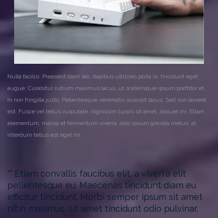
Nulla facilisi. Praesent diam leo, dapibus ultricies porta in, tincidunt eget
augue. Curabitur rutrum maximus lacus, ut scelerisque ipsum porttitor et.
In non fringilla justo. Pellentesque venenatis suscipit lacus. Sed non laoreet
elit. Fusce vel tellus vulputate, dignissim turpis sit amet, aliquet mi. Etiam
elementum, massa et fermentum viverra, odio ipsum gravida metus, at
interdum tellus est eget mi.
” Etiam convallis faucibus elit, a viverra elit
pellentesque eu. Maecenas tincidunt diam eu
efficitur tincidunt. Morbi semper ipsum sit amet
nibh maximus, sit amet tincidunt odio pulvinar.