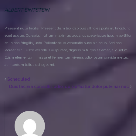
ALBERT EINTSTEIN
Praesent nulla facilisi. Praesent diam leo, dapibus ultricies porta in, tincidunt
eget augue. Curabitur rutrum maximus lacus, ut scelerisque ipsum porttitor
et. In non fringilla justo. Pellentesque venenatis suscipit lacus. Sed non
laoreet elit. Fusce vel tellus vulputate, dignissim turpis sit amet, aliquet mi.
Etiam elementum, massa et fermentum viverra, odio ipsum gravida metus,
at interdum tellus est eget mi.
Scheduled
Duis lacinia convallis odio, quis efficitur dolor pulvinar nec