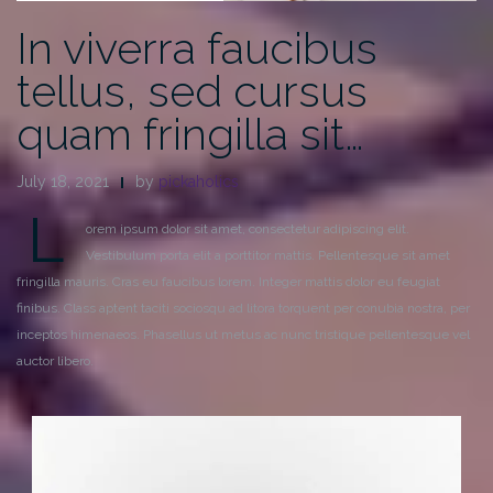
In viverra faucibus
tellus, sed cursus
quam fringilla sit…
July 18, 2021
by
pickaholics
L
orem ipsum dolor sit amet, consectetur adipiscing elit.
Vestibulum porta elit a porttitor mattis. Pellentesque sit amet
fringilla mauris. Cras eu faucibus lorem. Integer mattis dolor eu feugiat
finibus. Class aptent taciti sociosqu ad litora torquent per conubia nostra, per
inceptos himenaeos. Phasellus ut metus ac nunc tristique pellentesque vel
auctor libero.