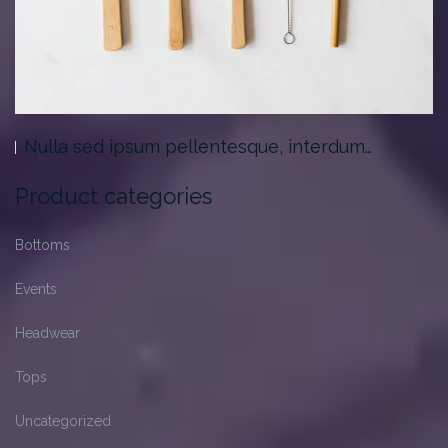
Nulla sed ipsum pellentesque, interdum…
Product categories
Bottoms
Events
Headwear
Tops
Uncategorized