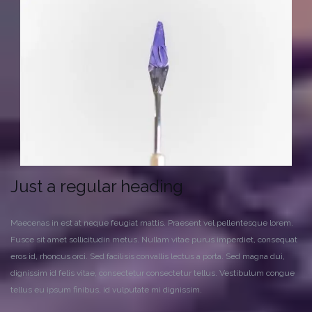
Just a regular heading
Maecenas in est at neque feugiat mattis. Praesent vel pellentesque lorem.
Fusce sit amet sollicitudin metus. Nullam vitae purus imperdiet, consequat
eros id, rhoncus orci. Sed facilisis convallis lectus a porta. Sed magna dui,
dignissim id felis vitae, consectetur consectetur tellus. Vestibulum congue
tellus eu ipsum finibus, id vulputate mi dignissim.